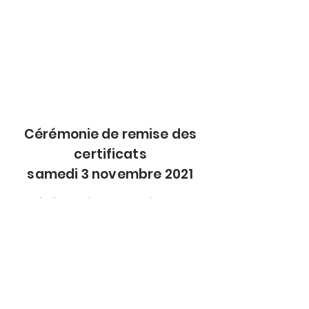
Cérémonie de remise des
certificats
samedi 3 novembre 2021
Cérémonie de remise des
certificats et diplômes
vendredi 1er octobre 2021
Kasulu