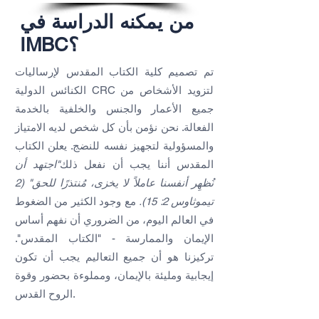
من يمكنه الدراسة في
IMBC؟
تم تصميم كلية الكتاب المقدس لإرساليات
الكنائس الدولية CRC لتزويد الأشخاص من
جميع الأعمار والجنس والخلفية بالخدمة
الفعالة. نحن نؤمن بأن كل شخص لديه الامتياز
والمسؤولية لتجهيز نفسه للنضج. يعلن الكتاب
المقدس أننا يجب أن نفعل ذلك
"اجتهد أن
نُظهِر أنفسنا عاملاً لا يخزى، مُنتذرًا للحق" (2
تيموثاوس 2: 15).
مع وجود الكثير من الضغوط
في العالم اليوم، من الضروري أن نفهم أساس
الإيمان والممارسة - "الكتاب المقدس".
تركيزنا هو أن جميع التعاليم يجب أن تكون
إيجابية ومليئة بالإيمان، ومملوءة بحضور وقوة
الروح القدس.