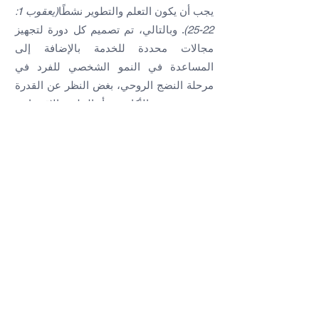
يجب أن يكون التعلم والتطوير نشطًا
(يعقوب 1:
22-25)
. وبالتالي، تم تصميم كل دورة لتجهيز
مجالات محددة للخدمة بالإضافة إلى
المساعدة في النمو الشخصي للفرد في
مرحلة النضج الروحي، بغض النظر عن القدرة
الأكاديمية أو الخلفية الاقتصادية.
يعد إكمال مستوى شهادة IMBC هو الحد
الأدنى المطلوب ليكون وزيرًا محليًا في CRC.
اللغات
دوراتنا متاحة باللغات الإنجليزية والفرنسية
والسواحيلية.
حماية معلومات الأفراد
معلومات مستوى الشهادة