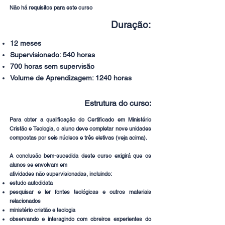
Não há requisitos para este curso
Duração:
12 meses
Supervisionado: 540 horas
700 horas sem supervisão
Volume de Aprendizagem: 1240 horas
Estrutura do curso:
Para obter a qualificação do Certificado em Ministério
Cristão e Teologia, o aluno deve completar nove unidades
compostas por seis núcleos e três eletivas (veja acima).
A conclusão bem-sucedida deste curso exigirá que os
alunos se envolvam em
atividades não supervisionadas, incluindo:
estudo autodidata
pesquisar e ler fontes teológicas e outros materiais
relacionados
ministério cristão e teologia
observando e interagindo com obreiros experientes do