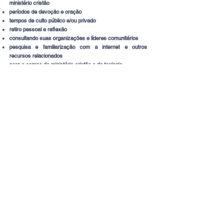
ministério cristão
períodos de devoção e oração
tempos de culto público e/ou privado
retiro pessoal e reflexão
consultando suas organizações e líderes comunitários
pesquisa e familiarização com a internet e outros
recursos relacionados
para o campo do ministério cristão e da teologia
O tempo necessário para realizar essas atividades varia
entre os alunos com base em sua experiência. Em média,
as atividades não supervisionadas listadas acima
equivalem a 400 a 800 horas.
O curso de Salvaguarda
Individual DEVE ser
concluído antes
inscrevendo-se para estudar
o Curso da Escola de
Liberdade e Cura do IMBC
Inscreva-se para estudar o curso da Escola de Liberdade e Cura