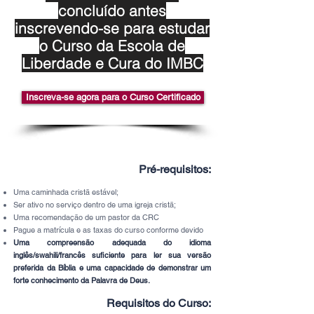
concluído antes
inscrevendo-se para estudar
o Curso da Escola de
Liberdade e Cura do IMBC
Inscreva-se agora para o Curso Certificado
Pré-requisitos:
Uma caminhada cristã estável;
Ser ativo no serviço dentro de uma igreja cristã;
Uma recomendação de um pastor da CRC
Pague a matrícula e as taxas do curso conforme devido
Uma compreensão adequada do idioma
inglês/swahili/francês suficiente para ler sua versão
preferida da Bíblia e uma capacidade de demonstrar um
forte conhecimento da Palavra de Deus.
Requisitos do Curso: